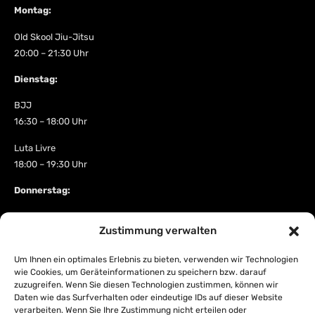
Montag:
Old Skool Jiu-Jitsu
20:00 – 21:30 Uhr
Dienstag:
BJJ
16:30 – 18:00 Uhr
Luta Livre
18:00 – 19:30 Uhr
Donnerstag:
Wettkampftraining
Zustimmung verwalten
18:00 – 19:30 Uhr
BJJ / Luta Livre
Um Ihnen ein optimales Erlebnis zu bieten, verwenden wir Technologien
wie Cookies, um Geräteinformationen zu speichern bzw. darauf
19:30 – 21:00 Uhr
zuzugreifen. Wenn Sie diesen Technologien zustimmen, können wir
Daten wie das Surfverhalten oder eindeutige IDs auf dieser Website
Trainingsort:
Ensisheimer Str. 20, 79110 Freiburg
verarbeiten. Wenn Sie Ihre Zustimmung nicht erteilen oder